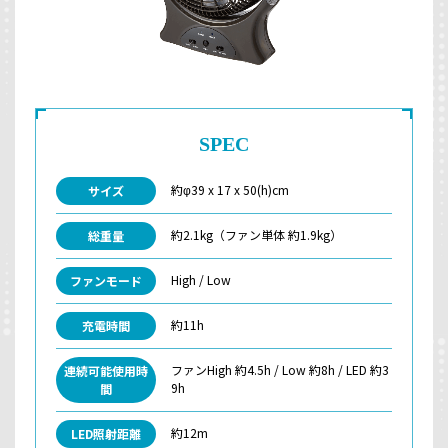
SPEC
約φ39 x 17 x 50(h)cm
サイズ
約2.1kg（ファン単体 約1.9kg）
総重量
High / Low
ファンモード
約11h
充電時間
ファンHigh 約4.5h / Low 約8h / LED 約3
連続可能使用時
9h
間
約12m
LED照射距離