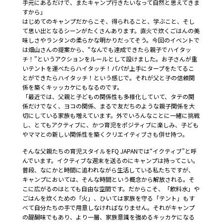
手元にあるだけで、またキャンプ行きたいなって自然と思えてきま
すから」
はじめてのキャンプだからこそ、得られること、学ぶこと、そし
て思い出となるシーンがたくさんあります。直火で炊くごはんの美
味しさやランタンの柔らかな明かりだってそう。今回のイベントで
は畑山さんの提案から、“なんでも達成できたら親子でハイタッ
チ！”というアクションをルールとして設けました。お子さんが重
いテントを運べたらハイタッチ！パパが上手にタープをたてるこ
とができたらハイタッチ！という感じで。それが父と子の信頼関
係を築くキッッカケにもなるのです。
「最近では、父親と子どもの関係性も多様化していて、タテの関
係だけでなく、ヨコの関係、まるで友だちのような親子関係を大
切にしている家族も増えています。外でいろんなことに一緒に挑戦
し、とてもアクティブに、かつ育児をポジティブに楽しみ、子ども
やママとの新しい関係性を築くクリエイティブさも併せ持つ。
そんな父親たちの育児スタイルをFQ JAPANでは“イクティブ”と呼
んでいます。イクティブな週末を送るのにキャンプは持ってこい。
普段、なにかと時間に追われながら生活している私たちですが、
キャンプにおいては、そんな時間という概念から解放される。そ
こに広がるのはとても自由な空間です。だからこそ、「飲料水」や
ごはんを炊くための「火」、ひいては家族を守る「テント」もす
べて自分たちの手で用意しなければなりません。それがキャンプ
の醍醐味でもあり、より一層、家族意識を強めるキッカケになる