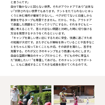
と思うんです」
自分で動かないと回らない世界。それがアウトドアであり“出来な
い”が許されない世界でもあります。テントをたてられないとゆっ
くりと休む場所が確保できないし、ペグが打てないと日差しから
家族を守るタープも用意できません。だから、やる。アウトドア
で直面した問題をどうやってクリアにするか。それを子どもと一
緒に考えることで、答えが出ない問題と対峙した時に切り抜ける
方法を発想するチカラをくれるといいます。
「キャンプを楽しい思い出にするために安全、快適に過ごすため
の知識が大切です。また子どもが興味を持っていることや苦手なこ
とをちゃんと知っておくことも大切。その欲求を満たし、苦手を
克服する。それが父と子のキャンプをより色濃いものにします」
自由な空間が舞台のキャンプだからこそ、子どもの中に芽生え
た“挑戦したい！”を尊重してあげる。そのチャレンジをサポート
し、ともに達成することで大きな成長を見せてくれるのです。