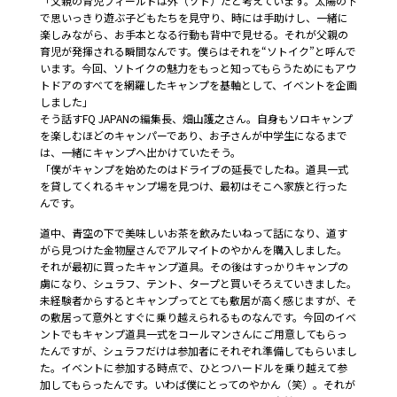
「父親の育児フィールドは外（ソト）だと考えています。太陽の下
で思いっきり遊ぶ子どもたちを見守り、時には手助けし、一緒に
楽しみながら、お手本となる行動も背中で見せる。それが父親の
育児が発揮される瞬間なんです。僕らはそれを“ソトイク”と呼んで
います。今回、ソトイクの魅力をもっと知ってもらうためにもアウ
トドアのすべてを網羅したキャンプを基軸として、イベントを企画
しました」
そう話すFQ JAPANの編集長、畑山護之さん。自身もソロキャンプ
を楽しむほどのキャンパーであり、お子さんが中学生になるまで
は、一緒にキャンプへ出かけていたそう。
「僕がキャンプを始めたのはドライブの延長でしたね。道具一式
を貸してくれるキャンプ場を見つけ、最初はそこへ家族と行った
んです。
道中、青空の下で美味しいお茶を飲みたいねって話になり、道す
がら見つけた金物屋さんでアルマイトのやかんを購入しました。
それが最初に買ったキャンプ道具。その後はすっかりキャンプの
虜になり、シュラフ、テント、タープと買いそろえていきました。
未経験者からするとキャンプってとても敷居が高く感じますが、そ
の敷居って意外とすぐに乗り越えられるものなんです。今回のイベ
ントでもキャンプ道具一式をコールマンさんにご用意してもらっ
たんですが、シュラフだけは参加者にそれぞれ準備してもらいまし
た。イベントに参加する時点で、ひとつハードルを乗り越えて参
加してもらったんです。いわば僕にとってのやかん（笑）。それが