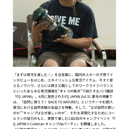
「まずは育児を楽しむ！」を合言葉に、国内外スターの子育てイ
ンタビューをはじめ、スタイリッシュな育児アイテム、今すぐ使
えるノウハウ、さらには良き父親としてのワークライフバランス
といったあらゆる育児情報を“オトコの視点”で紹介するパパ雑誌
「FQ JAPAN」。6月に発売されたFQ JAPAN Vol.31 夏号の特集で
は、「自然に帰ろう！ BACK TO NATURE!!」というテーマを掲げ、
育児における自然体験の有益さを特集。そして、“なぜ自然が良い
のか”“キャンプはなぜ楽しいのか”、それを具現化するためにコー
ルマンの協力のもと、家族で楽しむ1泊2日のキャンプイベント「F
Q JAPAN×Coleman キャンプdeパーティ」を開催しました。