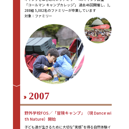
「コールマン キャンプカレッジ
」
過去46回開催し、1,
®
288組 5,082名のファミリーが卒業しています
対象：ファミリー
2007
野外学校FOS／「冒険キャンプ」
（現 Dance wi
th Nature）
開始
子ども達が生きるために大切な“実感”を得る自然体験イ