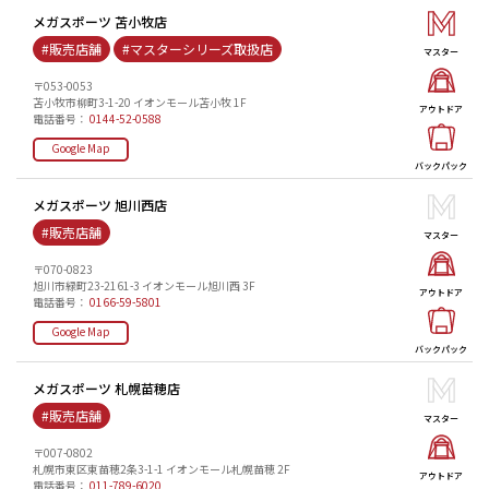
メガスポーツ 苫小牧店
#販売店舗
#マスターシリーズ取扱店
マスター
〒053-0053
苫小牧市柳町3-1-20 イオンモール苫小牧 1F
アウトドア
電話番号：
0144-52-0588
Google Map
バックパック
メガスポーツ 旭川西店
#販売店舗
マスター
〒070-0823
旭川市緑町23-2161-3 イオンモール旭川西 3F
アウトドア
電話番号：
0166-59-5801
Google Map
バックパック
メガスポーツ 札幌苗穂店
#販売店舗
マスター
〒007-0802
札幌市東区東苗穂2条3-1-1 イオンモール札幌苗穂 2F
アウトドア
電話番号：
011-789-6020