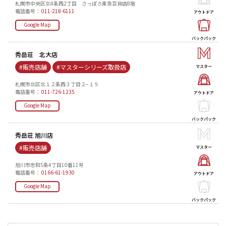
札幌市中央区北4条西2丁目 さっぽろ東急百貨店8階
電話番号：
011-218-6111
アウトドア
Google Map
バックパック
秀岳荘 北大店
#販売店舗
#マスターシリーズ取扱店
マスター
札幌市北区北１２条西３丁目２−１５
電話番号：
011-726-1235
アウトドア
Google Map
バックパック
秀岳荘 旭川店
#販売店舗
マスター
旭川市忠和5条4丁目10番11号
電話番号：
0166-61-1930
アウトドア
Google Map
バックパック