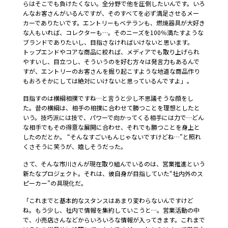
らはそこでも負けたくない。全分野で他を圧倒したいんです。いろ
んなお客さんがいるんですが、そのすべてを必ず満足させるメー
カーでありたいです。エントリーもベテランも、燃焼器具が大好き
な人もいれば、コレクターも…。そのニーズを100％満たすような
ブランドでありたいし、目指さなければいけないと思います。
トップエンドやコアな商品に絞れば、メディアでも取り上げられ
やすいし、目立つし、そういうのを好む方々は発言力もあるんで
すが、エントリーのお客さんを掘り起こすような地道な商品作り
もおろそかにしては絶対にいけないと思っているんですよ」。
目指すのは横綱相撲ですね…と言うと少し不思議そうな顔をし
た。昔の横綱は、相手の相撲に合わせて勝つことを理想としたと
いう。技巧派には技で、パワーで向かってくる相手には力で…どん
な相手でもその得意な展開に合わせ、それでも勝つことを身上と
したのだとか。 “そんなすごいもんじゃないですけどね…”と照れ
くさそうに笑うが、嬉しそうだった。
さて、そんな市川さんが現在取り組んでいるのは、営業推進という
新たなプロジェクト。それは、彼自身が目指していた“社内外のス
ピーカー”の具現化だ。
「これまでと基本的なスタンスはあまり変わらないんですけど
ね。もう少し、社内で情報を集約していこうと…。営業活動の中
で、小売店さんなどからいろいろな情報が入ってきます。これまで