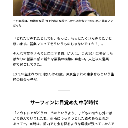
その素顔は、物静かな語り口や端正な顔立ちからは想像できない熱い営業マン
だった
「どれだけ売れたとしても、もっと、もっとたくさん売りたいと
思います。営業マンってそういうものじゃないですか？」。
そんな言葉をさらりと口にする市川さんは、この10月に発足した
ばかりの営業本部で新たな業務の構築に奔走中。入社以来営業一
筋で過ごしてきた。
1971年生まれの市川さんは42歳。東京生まれの東京育ちという生
粋の都会っ子だ。
サーフィンに目覚めた中学時代
「アウトドアがどうのこうのというより、子どもの頃から外でば
かり遊んでいましたね。近所にうっそうとした森のある公園が
あって…。当時は、都内でも虫を採るような環境が残っていたんで