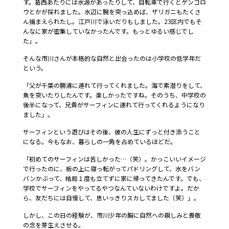
す。葛西あたりには水源があったりして、自転車で行くとゲンゴロ
ウとかが採れました。水辺に腕を突っ込めば、ザリガニもたくさ
ん捕まえられたし。江戸川で泳いだりもしました。23区内でもそ
んなに家が密集していなかったんです。もっとゆるい感じでし
た」。
そんな市川さんが本格的な自然と出会ったのは小学校の低学年だ
という。
「父が千葉の勝浦に連れて行ってくれました。海で素潜りをして、
魚を突いたりしたんです。楽しかったですね。そのうち、中学校の
後半になって、兄貴がサーフィンに連れて行ってくれるようになり
ました」。
サーフィンという遊びはその後、彼の人生にずっと付き添うこと
になる。今もなお、暮らしの一角を占めているほどだ。
「初めてのサーフィンは苦しかった…（笑）。かっこいいイメージ
で行ったのに、板の上に寝っ転がってパドリングして、水をバン
バンかぶって、結局１度も立てずに家に帰ってきたんです。でも、
学校でサーフィンをやってるやつなんていないわけですよ。だか
ら、友だちには自慢して、思いっきりスカしてました（笑）」。
しかし、この日の経験が、市川少年の胸に自然への親しみと畏敬
の念を芽生えさせる。