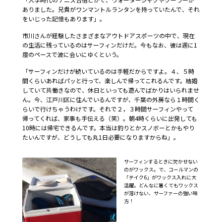
ありました。兄貴がワンマントルランタンを持っていたんで、それ
をいじった記憶もあります」。
市川さんが経験したさまざまなアウトドアスポーツの中で、現在
の生活に残っているのはサーフィンだけだ。今もなお、彼は週に1
度のペースで波に会いにゆくという。
「サーフィンだけが続いているのは手軽だからですよ。４、５時
間くらいあればパッと行って、楽しんで帰ってこれるんです。結婚
していて共働きなので、休日といっても遊んでばかりはいられませ
ん。今、江戸川区に住んでいるんですが、千葉の外房なら１時間く
らいで行けちゃうわけです。それで２，３時間サーフィンやって
帰ってくれば、家事も手伝える（笑）。朝4時くらいに出発しても
10時には帰宅できるんです。本当は釣りとかスノボーとかもやり
たいんですが、どうしても丸1日必要になりますからね」。
サーフィンするときに欠かせない
のがワックス。で、コールマンの
「テイク6」がワックス入れに大
活躍。どんなに暑くてもワックス
が溶けない、サーファーの強い味
方！