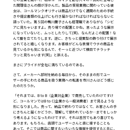
た関理佳さんの顔が浮かんだ。製品の貿易業務に関わっている彼
女は、コールマンクオリティは商品だけでなく通関のための手続
きや提出書類の仕上げにも行き届かなければなければならないと
語っていた。第５回の鴨川蘭子さんも経理職でありながら「シビ
アに見ちゃいますよ。売り場での配置とかね。思ったような展示
になっていないと、ムっとしたりして(笑)、なんだよこの配置！な
んて腹を立てたりします。逆に、きちっと提案型の飾り付けで展示
されてると嬉しくなります。お客様がどんな表情でウチの商品を
見ているかも気になるんで、そーっと近づいて横目でチラッチ
ラッと見ちゃいます(笑)」と訴える。
まさにプライドが全社に満ちているのである。
さて、メーカーへ部材を納める毎日から、そのままの形でユー
ザーの手にわたる商品を扱う業務への転進を市川さんはどう感じ
たのだろうか。
「それまでは、B to B（企業対企業）で商売していたわけですけ
ど、コールマンではB to C(企業から一般消費者）まで見るような
形になりました。売って、納品で終わりではなくて、お客さんの手
にきちんと届くかどうか、理解して使われているか…までをしっか
り考えるようになったわけですが、それは苦労でもあり喜びでも
あります。もちろん、店頭でユーザーさんと直に接することも
あって、そこでは商品に関するいろいろな情報を提供すると共に、