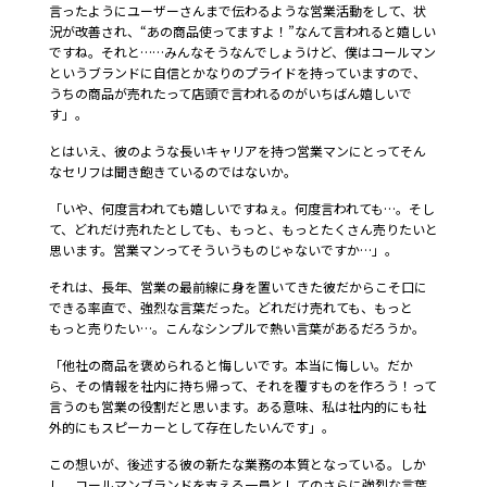
言ったようにユーザーさんまで伝わるような営業活動をして、状
況が改善され、“あの商品使ってますよ！”なんて言われると嬉しい
ですね。それと……みんなそうなんでしょうけど、僕はコールマン
というブランドに自信とかなりのプライドを持っていますので、
うちの商品が売れたって店頭で言われるのがいちばん嬉しいで
す」。
とはいえ、彼のような長いキャリアを持つ営業マンにとってそん
なセリフは聞き飽きているのではないか。
「いや、何度言われても嬉しいですねぇ。何度言われても…。そし
て、どれだけ売れたとしても、もっと、もっとたくさん売りたいと
思います。営業マンってそういうものじゃないですか…」。
それは、長年、営業の最前線に身を置いてきた彼だからこそ口に
できる率直で、強烈な言葉だった。どれだけ売れても、もっと
もっと売りたい…。こんなシンプルで熱い言葉があるだろうか。
「他社の商品を褒められると悔しいです。本当に悔しい。だか
ら、その情報を社内に持ち帰って、それを覆すものを作ろう！って
言うのも営業の役割だと思います。ある意味、私は社内的にも社
外的にもスピーカーとして存在したいんです」。
この想いが、後述する彼の新たな業務の本質となっている。しか
し、コールマンブランドを支える一員としてのさらに強烈な言葉