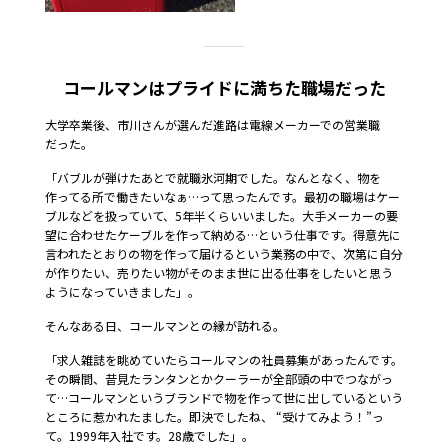
コールマンはプライドに満ちた職場だった
大学卒業後、市川さんが選んだ進路は電線メーカーでの営業職
だった。
「バブルが弾けたあとで就職氷河期でした。なんとなく、物を
作ってる所で働きたいなぁ…って思ったんです。最初の職場はケー
ブルなどを扱っていて、5年半くらいいました。大手メーカーの要
望に合わせたケーブルを作って納める…という仕事です。得意先に
言われたとおりの物を作って届けるという業務の中で、次第に自分
が作りたい、売りたい物がそのまま世に出る仕事をしたいと思う
ようになっていきました」。
そんなある日、コールマンとの縁が訪れる。
「求人雑誌を眺めていたらコールマンの社員募集があったんです。
その瞬間、昔見たランタンとかクーラーが全部頭の中でつながっ
て…コールマンというブランドで物を作って世に出しているという
ところに惹かれたました。即決でしたね、 “受けてみよう！”っ
て。1999年入社です。28歳でした」。