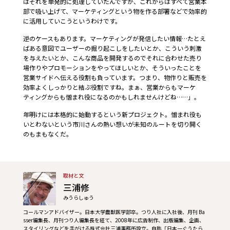
はそれを単発的に処理していたんですが、これからはすべて営業本
部で吸い上げて、マーケティングという物を作る部署などで効率的
に活用していこうというわけです。
逆のケースもあります。マーケティングが発信したい情報…たとえ
ばある意図でユーザーの掘り起こしをしたいとか、こういう刺激
を与えたいとか、こんな商品を開発するのでそれに合わせた売り
場作りやプロモーションをやってほしいとか、そういったことを
営業サイドへ伝える役割も負っています。つまり、物作りと販売を
効率よくしっかりと結ぶ役割ですね。まぁ、営業からもマーケ
ティングからも憎まれ役になるのかもしれませんけどね……」。
年明けには本格的に始動するという新プロジェクト。憎まれ役も
いとわないという市川さんの熱い想いが未知のルートを切り開く
のもまもなくだ。
取材と文
三浦修
みうらしゅう
コールマンアドバイザー。日本大学農獣医学部卒。つり人社に入社後、月刊 Ba
sser編集長、月刊つり人編集長を経て、2008年に広告制作、出版編集、企画、
スタイリングなどを手がける株式会社三浦事務所設立。自称「日本一ぐうたら