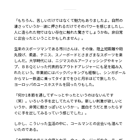
「もちろん、苦しいだけではなくて魅力もありましたよ。自然の
凄さっていうか…波に押されるだけでそのパワーを感じましたし、
人に造られた物ではない存在に触れた驚きでしょうかね。非日常
に出会ったということかもしれません」。
生来のスポーツマンである市川さんは、その後、陸上短距離や砲
丸投げ、柔道、テニス、スノーボードとさまざまなスポーツを楽
しんだ。大学時代には、ニジマスのルアーフィッシングやキャン
プ、ＢＢＱといった代表的なアウトドアレジャーにも足を踏み入
れたという。卒業前にはバックパッキングも経験し、シンガポール
からマレー鉄道に乗ってタイまでをひと月半ほどで旅したり、
ヨーロッパのユースホステルを回ったりもした。
「何か1本筋を通してず～っとやったというのはないんです
（笑）。いろいろ手を出してたんですね。新しい刺激が欲しいと
いうか、非常に飽きっぽいというか…。面白そうだと思ったらす
ぐに手を出してみるっていう感じでした」。
しかし、こういった生活の中に、コールマンとの出会いも潜んで
いたのである。
「大学時代のテニス合宿とかで、ウォータージャグやクーラーが