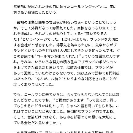
営業部に配属された彼の目に映ったコールマンジャパンは、実に
誇り高い職場だったという。
「最初の印象は職場の雰囲気が明るいなぁ…ということでしょう
か。そして外資だなって雰囲気でした。目標をきっちり立ててそ
れを達成し、それだけの見返りも手にする…“稼いでやるん
だ！”というイメージでした。しかし何よりも、ブランドを大切に
する会社だと感じました。得意先を訪ねるたびに、先輩たちがブ
ランドというものをどれだけ大切にしてきたかを知ったんです。ど
このお店でも“コールマンが来てくれた！”っていう雰囲気なんです
ね。それは、いろいろな努力の積み重ねでブランドのポジション
を上げてきた結果だと思います。以前の仕事では、ブランドが
あって営業していたわけじゃないので、飛び込みで訪ねても門前払
いだったり、“なんだ、お前？”というような対応をされることが
珍しくありませんでした。
でも、コールマンに来てからは、会ってもらえないなんてことはほ
とんどなかったですね。 “ご提案があります…”って言えば、買っ
てもらえるかどうかは別として、ちゃんと話を聞いてもらえる。こ
れはすごいことだと思いました。圧倒的なブランド力ですよね。
そして、営業だけではなく、あらゆる部署でその想いを大切にし
ている会社だと思いました」。
この言葉を聞いて、私はコールマンを創る人々の７回めに登場し