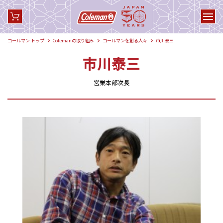
コールマン トップ
Colemanの取り組み
コールマンを創る人々
市川泰三
市川泰三
営業本部次長