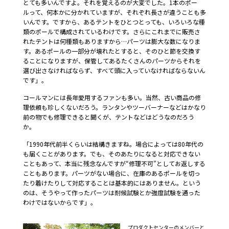
とても多いんですよ。それを覚えるのが大変でした。1本のポー
ルって、何本かに分かれていますが、それぞれ長さが違うことも多
いんです。ですから、あるテントをひとつとっても、いろいろな種
類のポールで構成されているわけです。さらにこれまでに販売さ
れたテントは何種類もありますから…パーツは膨大な数になりま
す。あるポールの一部分が壊れたとすると、そのひと節を交換す
ることになりますが、保管してあるたくさんのパーツからそれを
選び出さなければならず、すべて頭に入っていなければならないん
です」。
コールマンには長年愛用するファンも多い。当然、古い商品の修
理依頼も珍しくないだろう。ランタンやツーバーナーなどはかなり
前の物でも修理できると聞くが、テントなどはどうなのだろう
か。
「1990年代前半くらいは結構きますね。場合によっては80年代の
も届くことがあります。でも、そのあたりになると対応できない
こともあって、本当に残念なんですが“修理不可”としてお返しする
こともあります。パーツがない場合に、在庫のあるポールを切っ
たり着けたりして対応することは基本的にはありません。という
のは、そうやって作ったパーツは耐候試験とか強度試験を通った
わけではないからです」。
プロダクトセンターのメンバーと