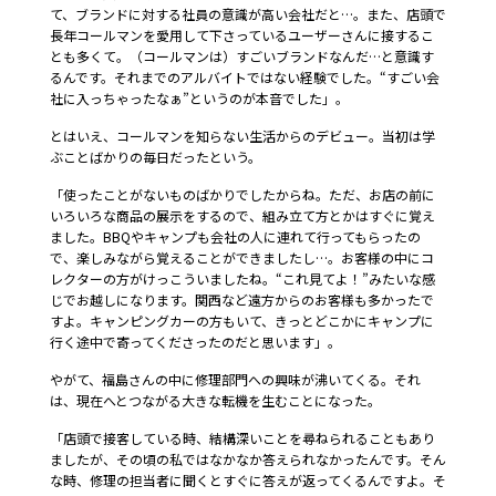
て、ブランドに対する社員の意識が高い会社だと…。また、店頭で
長年コールマンを愛用して下さっているユーザーさんに接するこ
とも多くて。（コールマンは）すごいブランドなんだ…と意識す
るんです。それまでのアルバイトではない経験でした。“すごい会
社に入っちゃったなぁ”というのが本音でした」。
とはいえ、コールマンを知らない生活からのデビュー。当初は学
ぶことばかりの毎日だったという。
「使ったことがないものばかりでしたからね。ただ、お店の前に
いろいろな商品の展示をするので、組み立て方とかはすぐに覚え
ました。BBQやキャンプも会社の人に連れて行ってもらったの
で、楽しみながら覚えることができましたし…。お客様の中にコ
レクターの方がけっこういましたね。“これ見てよ！”みたいな感
じでお越しになります。関西など遠方からのお客様も多かったで
すよ。キャンピングカーの方もいて、きっとどこかにキャンプに
行く途中で寄ってくださったのだと思います」。
やがて、福島さんの中に修理部門への興味が沸いてくる。それ
は、現在へとつながる大きな転機を生むことになった。
「店頭で接客している時、結構深いことを尋ねられることもあり
ましたが、その頃の私ではなかなか答えられなかったんです。そん
な時、修理の担当者に聞くとすぐに答えが返ってくるんですよ。そ