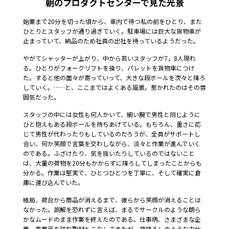
朝のプロダクトセンターで見た光景
始業まで20分を切った頃から、車内で待つ私の前をひとり、また
ひとりとスタッフが通り過ぎていく。駐車場には巨大な貨物車が
止まっていて、納品のため社員の出社を待っているようだった。
やがてシャッターが上がり、中から若いスタッフが7，8人現れ
る。ひとりがフォークリフトを操り、パレットを貨物車につけ
た。すると他の面々が寄っていって、大きな段ボールを次々と降ろ
していく。……と、ここまではよくある風景。惹かれたのはその雰
囲気だった。
スタッフの中には女性も何人かいて、細い腕で男性と同じように
ひと抱えもある段ボールを持ちあげている。もちろん、重さに応
じて男性が代わったりもしているのだろうが、全員がサポートし
合い、何か笑顔で言葉を交わしながら、淡々と作業が進んでいく
のである。ふざけたり、気を抜いたりしているのではないこと
は、大量の荷物を20分もかからずに降ろしてしまったことからも
分かる。作業は堅実で、ひとつひとつを丁寧に、そして確実に倉
庫に運び込んでいた。
結局、荷台から商品が消えるまで、彼らから笑顔が消えることは
なかった。誤解を恐れずに言えば、まるでサークルのような朗ら
かなムードのまま作業を終えたのである。仕事柄、さまざまな企
業、事業所を訪ね取材もこなしてきたが、荷降ろしのような力仕