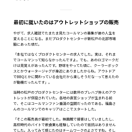
最初に就いたのはアウトレットショップの販売
やがて、求人雑誌でたまたま見たコールマンの募集が彼の人生を
変えることになる。まだプロダクトセンターが新松戸の北部市場
脇にあった頃だ。
「本社ではなくプロダクトセンターの求人でした。実は、それま
でコールマンって知らなかったんですよ。でも、あのロゴマークだ
けは見覚えがあったんです。野球をやってた頃に、クーラーボック
スとかウォータージャグが身近にありましたからね。アウトドア
でBBQとかに関わっている会社だから楽しそうだな…って思えたの
が動機だったんです」。
当時の松戸のプロダクトセンターには数坪のプレハブ拵えのアウ
トレットが併設されていた。各地の直営ショップが生まれる前
で、そこはコールマンファン垂涎の空間だったのである。福島さ
んのコールマンでのキャリアはここでスタートした。
「そこの販売員が最初でした。映画館で接客はしていましたし、
高校時代のバイトで飲食業も経験していたので抵抗はありません
でした。入ってみて感じたのはチームワークのよさですね。そし