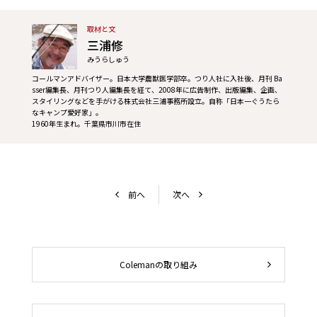
取材と文
三浦修
みうらしゅう
コールマンアドバイザー。日本大学農獣医学部卒。つり人社に入社後、月刊 Ba
sser編集長、月刊つり人編集長を経て、2008年に広告制作、出版編集、企画、
スタイリングなどを手がける株式会社三浦事務所設立。自称「日本一ぐうたら
なキャンプ愛好家」。
1960年生まれ。千葉県市川市在住
前へ
次へ
Colemanの取り組み