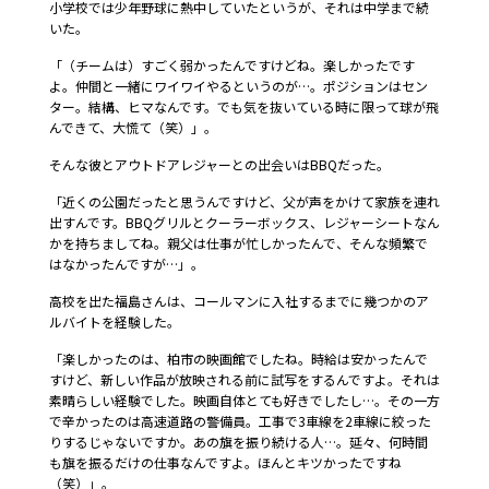
小学校では少年野球に熱中していたというが、それは中学まで続
いた。
「（チームは）すごく弱かったんですけどね。楽しかったです
よ。仲間と一緒にワイワイやるというのが…。ポジションはセン
ター。結構、ヒマなんです。でも気を抜いている時に限って球が飛
んできて、大慌て（笑）」。
そんな彼とアウトドアレジャーとの出会いはBBQだった。
「近くの公園だったと思うんですけど、父が声をかけて家族を連れ
出すんです。BBQグリルとクーラーボックス、レジャーシートなん
かを持ちましてね。親父は仕事が忙しかったんで、そんな頻繁で
はなかったんですが…」。
高校を出た福島さんは、コールマンに入社するまでに幾つかのア
ルバイトを経験した。
「楽しかったのは、柏市の映画館でしたね。時給は安かったんで
すけど、新しい作品が放映される前に試写をするんですよ。それは
素晴らしい経験でした。映画自体とても好きでしたし…。その一方
で辛かったのは高速道路の警備員。工事で3車線を2車線に絞った
りするじゃないですか。あの旗を振り続ける人…。延々、何時間
も旗を振るだけの仕事なんですよ。ほんとキツかったですね
（笑）」。