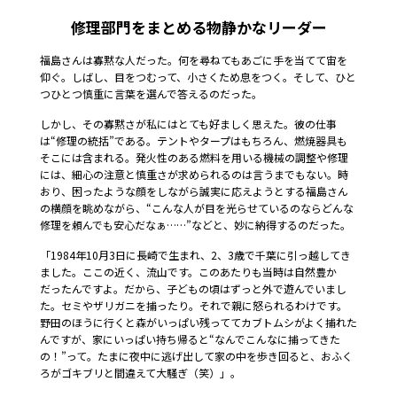
修理部門をまとめる物静かなリーダー
福島さんは寡黙な人だった。何を尋ねてもあごに手を当てて宙を
仰ぐ。しばし、目をつむって、小さくため息をつく。そして、ひと
つひとつ慎重に言葉を選んで答えるのだった。
しかし、その寡黙さが私にはとても好ましく思えた。彼の仕事
は“修理の統括”である。テントやタープはもちろん、燃焼器具も
そこには含まれる。発火性のある燃料を用いる機械の調整や修理
には、細心の注意と慎重さが求められるのは言うまでもない。時
おり、困ったような顔をしながら誠実に応えようとする福島さん
の横顔を眺めながら、“こんな人が目を光らせているのならどんな
修理を頼んでも安心だなぁ……”などと、妙に納得するのだった。
「1984年10月3日に長崎で生まれ、2、3歳で千葉に引っ越してき
ました。ここの近く、流山です。このあたりも当時は自然豊か
だったんですよ。だから、子どもの頃はずっと外で遊んでいまし
た。セミやザリガニを捕ったり。それで親に怒られるわけです。
野田のほうに行くと森がいっぱい残っててカブトムシがよく捕れた
んですが、家にいっぱい持ち帰ると“なんでこんなに捕ってきた
の！”って。たまに夜中に逃げ出して家の中を歩き回ると、おふく
ろがゴキブリと間違えて大騒ぎ（笑）」。