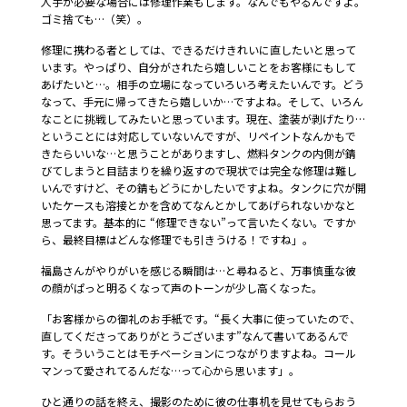
人手が必要な場合には修理作業もします。なんでもやるんですよ。
ゴミ捨ても…（笑）。
修理に携わる者としては、できるだけきれいに直したいと思って
います。やっぱり、自分がされたら嬉しいことをお客様にもして
あげたいと…。相手の立場になっていろいろ考えたいんです。どう
なって、手元に帰ってきたら嬉しいか…ですよね。そして、いろん
なことに挑戦してみたいと思っています。現在、塗装が剥げたり…
ということには対応していないんですが、リペイントなんかもで
きたらいいな…と思うことがありますし、燃料タンクの内側が錆
びてしまうと目詰まりを繰り返すので現状では完全な修理は難し
いんですけど、その錆もどうにかしたいですよね。タンクに穴が開
いたケースも溶接とかを含めてなんとかしてあげられないかなと
思ってます。基本的に “修理できない”って言いたくない。ですか
ら、最終目標はどんな修理でも引きうける！ですね」。
福島さんがやりがいを感じる瞬間は…と尋ねると、万事慎重な彼
の顔がぱっと明るくなって声のトーンが少し高くなった。
「お客様からの御礼のお手紙です。“長く大事に使っていたので、
直してくださってありがとうございます”なんて書いてあるんで
す。そういうことはモチベーションにつながりますよね。コール
マンって愛されてるんだな…って心から思います」。
ひと通りの話を終え、撮影のために彼の仕事机を見せてもらおう