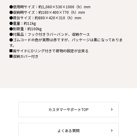
●使用時サイズ：約1,060×530×1000（h）mm
●収納時サイズ：約180×400×770（h）mm
●荷台サイズ：約880×420×310（h）mm
●重量：約11kg
●耐荷重：約100kg
●付属品：フック付きラバーバンド、収納ケース
●ゴムコードの色が実際は赤ですが、パッケージは黒になっておりま
す。
■両サイドにDリング付きで荷物の固定が出来る
■収納カバー付き
カスタマーサポートTOP
よくある質問