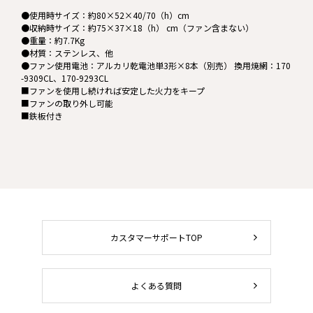
●使用時サイズ：約80×52×40/70（h）cm
●収納時サイズ：約75×37×18（h） cm（ファン含まない）
●重量：約7.7Kg
●材質：ステンレス、他
●ファン使用電池：アルカリ乾電池単3形×8本（別売） 換用焼網：170
-9309CL、170-9293CL
■ファンを使用し続ければ安定した火力をキープ
■ファンの取り外し可能
■鉄板付き
カスタマーサポートTOP
よくある質問