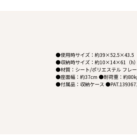
●使用時サイズ：約39×52.5×43.5
●収納時サイズ：約10×14×61（h）c
●材質：シート/ポリエステル フレー
●座面幅：約37cm ●耐荷重：約80k
●付属品：収納ケース ●PAT.139367