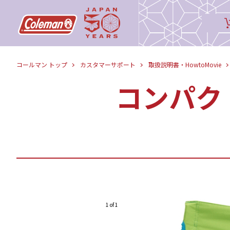
コールマン トップ
カスタマーサポート
取扱説明書・HowtoMovie
コンパク
1 of 1