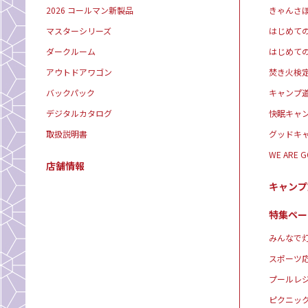
2026 コールマン新製品
きゃんさ
マスターシリーズ
はじめて
ダークルーム
はじめて
アウトドアワゴン
焚き火検
バックパック
キャンプ
デジタルカタログ
快眠キャ
取扱説明書
グッドキ
WE ARE 
店舗情報
キャンプ
特集ペー
みんなで灯
スポーツ
プールレ
ピクニッ