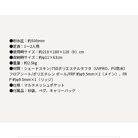
●耐水圧：約500mm
●定員：1～2人用
●使用時サイズ：約210×180×120（h）cm
●収納時サイズ：約φ11×63cm
●重量：約2.5kg
●材質：シェードスキン/75Dポリエステルタフタ（UVPRO、PU防水）
フロアシート/ポリエチレン ポール/FRP 約φ9.5mm×2（メイン）、FR
P 約φ9.5mm×1（リッジ）
●仕様：マルチメッシュポケット
●付属品：砂袋、ペグ、キャリーバッグ