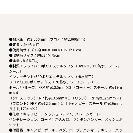
●耐水圧：約2,000mm（フロア：約2,000mm）
●定員：4～６人用
●使用時サイズ：約300×300×185（h）cm
●収納時サイズ：約φ24×75cm
●重量：約16.7kg
●材質：フライ/75Dポリエステルタフタ（UVPRO、PU防水、シーム
シール）
インナーテント/68Dポリエステルタフタ（撥水加工）
フロア/210Dポリオックス（PU防水、シームシール）
ポール/（ルーフ）FRP 約φ12.5mm×2 （コーナー）スチール 約φ19m
m×4
（クロスリッジ）FRP 約φ13.5mm×1 （リッジ）FRP 約φ12.5mm×1
（フロント）FRP 約φ12.5mm×1 （キャノピー）スチール 約φ16mm、
長さ 約170cm×2
●仕様：キャノピー、メッシュドア×4、ストームガード、
ベンチレーション、コード引き込み口、ランタンハンガー、メッシュポ
ケット
●付属品：キャノピーポール、ペグ、ロープ、ハンマー、キャリーバッ