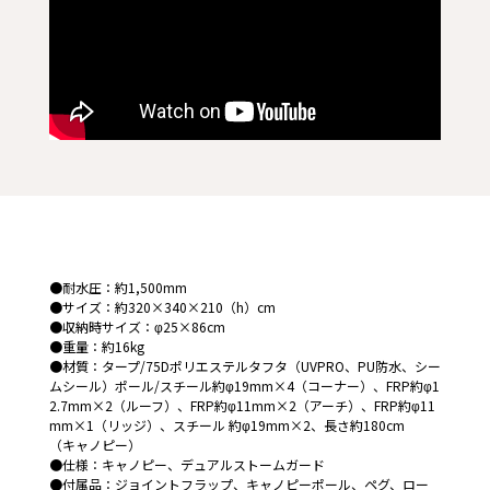
●耐水圧：約1,500mm
●サイズ：約320×340×210（h）cm
●収納時サイズ：φ25×86cm
●重量：約16kg
●材質：タープ/75Dポリエステルタフタ（UVPRO、PU防水、シー
ムシール）ポール/スチール約φ19mm×4（コーナー）、FRP約φ1
2.7mm×2（ルーフ）、FRP約φ11mm×2（アーチ）、FRP約φ11
mm×1（リッジ）、スチール 約φ19mm×2、長さ約180cm
（キャノピー）
●仕様：キャノピー、デュアルストームガード
●付属品：ジョイントフラップ、キャノピーポール、ペグ、ロー