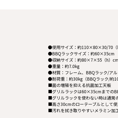
●使用サイズ：約110×80×30/70（
●BBQラックサイズ：約60×35cm
●収納サイズ：約80×7×55（h）c
●重量：約7.0kg
●材質：フレーム、BBQラック/アル
●耐荷重：約30kg（BBQラック/約10
■菌の増殖を抑える抗菌加工天板
■グリルラックは60×35cmまでの
■グリルラックを使わない時は通常
■高さ30cmのローテーブルとして
■汚れを拭き取りやすいメラミン加