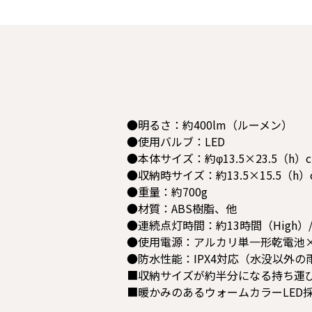
●明るさ：約400lm（ルーメン）
●使用バルブ：LED
●本体サイズ：約φ13.5×23.5（h）
●収納時サイズ：約13.5×15.5（h）
●重量：約700g
●材質：ABS樹脂、他
●連続点灯時間：約13時間（High）/
●使用電源：アルカリ単一形乾電池
●防水性能：IPX4対応（水没以外
■収納サイズが約半分になる持ち運
■暖かみのあるウォームカラーLED