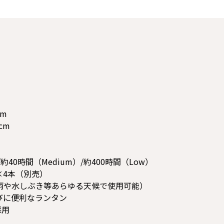
cm
cm
約40時間（Medium）/約400時間（Low）
×4本（別売）
の雨や水しぶき等あらゆる天候で使用可能）
びに便利なランタン
採用