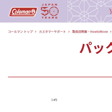
コールマン トップ
カスタマーサポート
取扱説明書・HowtoMovie
パッ
1 of 1