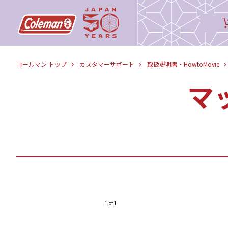
コールマン トップ
カスタマーサポート
取扱説明書・HowtoMovie
マ
1 of 1