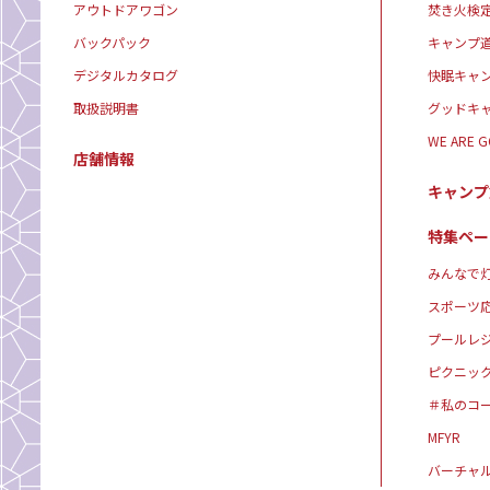
アウトドアワゴン
焚き火検
バックパック
キャンプ
デジタルカタログ
快眠キャ
取扱説明書
グッドキ
WE ARE 
店舗情報
キャンプ
特集ペー
みんなで灯
スポーツ
プールレ
ピクニッ
＃私のコ
MFYR
バーチャ