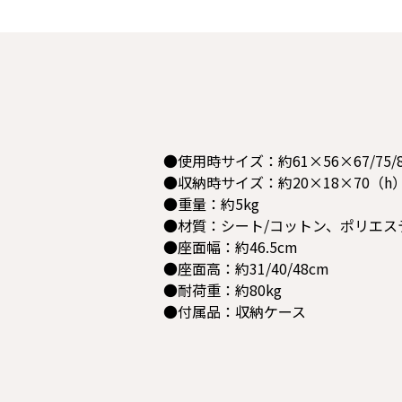
●使用時サイズ：約61×56×67/75/
●収納時サイズ：約20×18×70（h
●重量：約5kg
●材質：シート/コットン、ポリエス
●座面幅：約46.5cm
●座面高：約31/40/48cm
●耐荷重：約80kg
●付属品：収納ケース