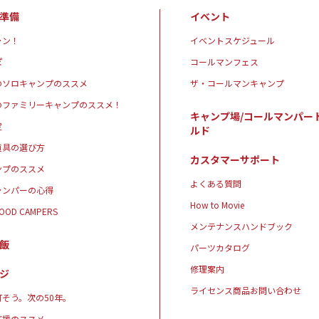
準備
イベント
ャン！
イベントスケジュール
ぽ
コールマンフェス
のソロキャンプのススメ
ザ・コールマンキャンプ
のファミリーキャンプのススメ！
キャンプ場/コールマンパー
定
ルド
道具の選び方
カスタマーサポート
ンプのススメ
よくある質問
ャンパーの心得
How to Movie
GOOD CAMPERS
メンテナンスハンドブック
飯
パーツカタログ
修理案内
ジ
ライセンス商品お問い合わせ
そう。次の50年。
応援のススメ