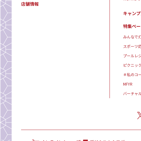
店舗情報
キャンプ
特集ペー
みんなで灯
スポーツ
プールレ
ピクニッ
＃私のコ
MFYR
バーチャ