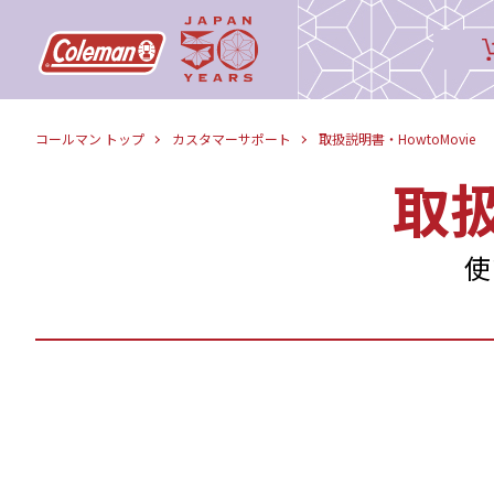
コールマン トップ
カスタマーサポート
取扱説明書・HowtoMovie
取
使