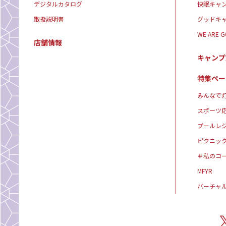
デジタルカタログ
快眠キャ
取扱説明書
グッドキ
WE ARE 
店舗情報
キャンプ
特集ペー
みんなで灯
スポーツ
プールレ
ピクニッ
＃私のコ
MFYR
バーチャ