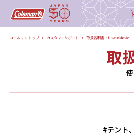
コールマン トップ
カスタマーサポート
取扱説明書・HowtoMovie
取
使
#テント、