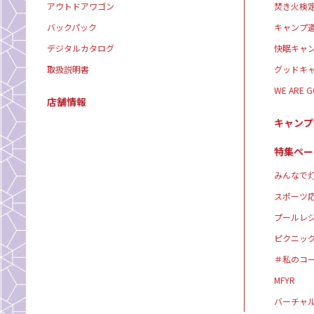
アウトドアワゴン
焚き火検
バックパック
キャンプ
デジタルカタログ
快眠キャ
取扱説明書
グッドキ
WE ARE 
店舗情報
キャンプ
特集ペー
みんなで灯
スポーツ
プールレ
ピクニッ
＃私のコ
MFYR
バーチャ