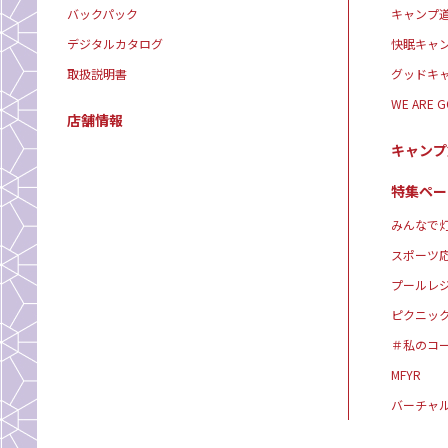
バックパック
キャンプ
デジタルカタログ
快眠キャ
取扱説明書
グッドキ
WE ARE 
店舗情報
キャンプ
特集ペー
みんなで灯
スポーツ
プールレ
ピクニッ
＃私のコ
MFYR
バーチャ