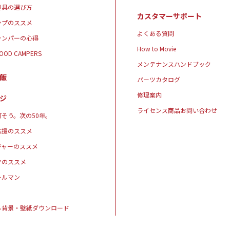
道具の選び方
カスタマーサポート
ンプのススメ
よくある質問
ャンパーの心得
How to Movie
GOOD CAMPERS
メンテナンスハンドブック
飯
パーツカタログ
修理案内
ジ
ライセンス商品お問い合わせ
そう。次の50年。
応援のススメ
ジャーのススメ
クのススメ
ールマン
ル背景・壁紙ダウンロード