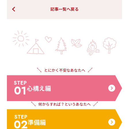
記事一覧へ戻る
とにかく不安な
あなたへ
STEP
01
心構え編
何からすれば？
というあなたへ
STEP
02
準備編