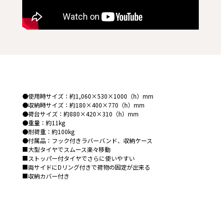
●使用時サイズ：約1,060×530×1000（h）mm
●収納時サイズ：約180×400×770（h）mm
●荷台サイズ：約880×420×310（h）mm
●重量：約11kg
●耐荷重：約100kg
●付属品：フック付きラバーバンド、収納ケース
■大型タイヤでスムース楽々移動
■ストッパー付タイヤでさらに使いやすい
■両サイドにDリング付きで荷物の固定が出来る
■収納カバー付き