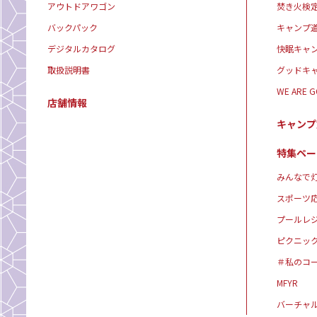
アウトドアワゴン
焚き火検
バックパック
キャンプ
デジタルカタログ
快眠キャ
取扱説明書
グッドキ
WE ARE 
店舗情報
キャンプ
特集ペー
みんなで灯
スポーツ
プールレ
ピクニッ
＃私のコ
MFYR
バーチャ