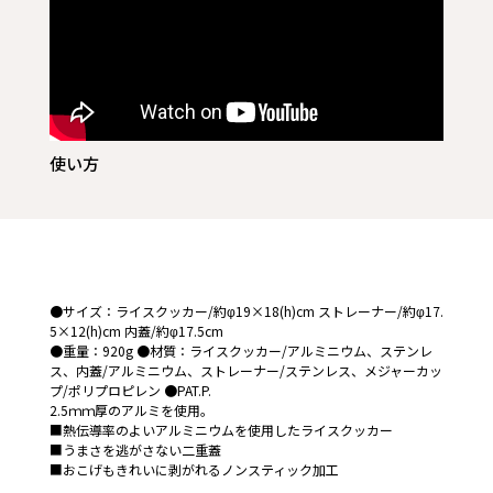
使い方
●サイズ：ライスクッカー/約φ19×18(h)cm ストレーナー/約φ17.
5×12(h)cm 内蓋/約φ17.5cm
●重量：920g ●材質：ライスクッカー/アルミニウム、ステンレ
ス、内蓋/アルミニウム、ストレーナー/ステンレス、メジャーカッ
プ/ポリプロピレン ●PAT.P.
2.5ｍｍ厚のアルミを使用。
■熱伝導率のよいアルミニウムを使用したライスクッカー
■うまさを逃がさない二重蓋
■おこげもきれいに剥がれるノンスティック加工