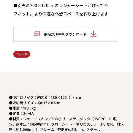
■別売の200×170cmのレジャーシートがぴったり
フィット。より快適な休憩スペースを作り上げます
取扱説明書をダウンロード
シェード
●使用時サイズ：約210×180×120（h）cm
●収納時サイズ：約φ16×63cm
●重量：約3.7kg
●定員：3～4人
●材質：シェードスキン／68Dポリエステルタフタ（UVPRO、PU防
水、耐水圧：約500mm） フロアシート／ポリエステル（PU防水、耐水
圧：約1,000mm） フレーム／FRP 約φ8.5mm、スチール