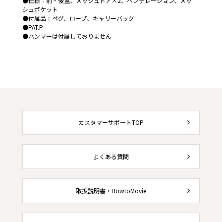
●仕様：前・後室、メッシュドア×2、ベンチレーション、メッ
シュポケット
●付属品：ペグ、ロープ、キャリーバッグ
●PAT.P
●ハンマーは付属しておりません
カスタマーサポートTOP
よくある質問
取扱説明書・HowtoMovie