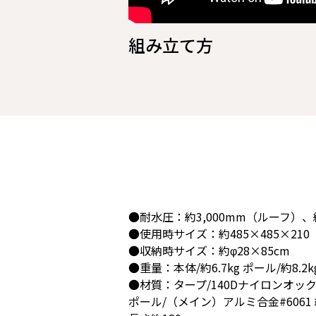
組み立て方
●耐水圧：約3,000mm（ルーフ）、
●使用時サイズ：約485×485×210
●収納時サイズ：約φ28×85cm
●重量：本体/約6.7kg ポール/約8.2kg
●材質：タープ/140Dナイロンオッ
ポール/（メイン）アルミ合金#6061 