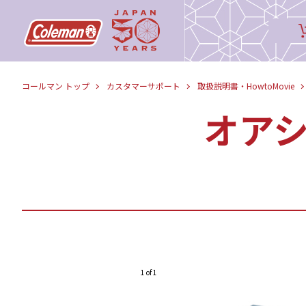
コールマン トップ
カスタマーサポート
取扱説明書・HowtoMovie
オアシ
1 of 1