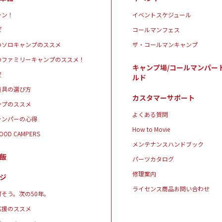
ャン！
イベントスケジュール
ぽ
コールマンフェス
のソロキャンプのススメ
ザ・コールマンキャンプ
のファミリーキャンプのススメ！
キャンプ場/コールマンパー
定
ルド
道具の選び方
カスタマーサポート
ンプのススメ
よくある質問
ャンパーの心得
How to Movie
GOOD CAMPERS
メンテナンスハンドブック
飯
パーツカタログ
修理案内
ジ
ライセンス商品お問い合わせ
そう。次の50年。
応援のススメ