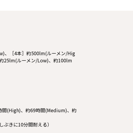
w)、［4本］約500lm(ルーメン/Hig
約25lm(ルーメン/Low)、約100lm
(High)、約69時間(Medium)、約
しぶきに10分間耐える）