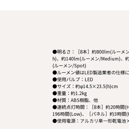
●明るさ：［8本］約800lm(ルーメン/H
h)、約140lm(ルーメン/Medium)、
(ルーメン/Spot)
●ルーメン値はLED製造業者の仕様
●使用バルブ：LED
●サイズ：約φ14.5×23.5(h)cm
●重量：約1.2kg
●材質：ABS樹脂、他
●連続点灯時間：［8本］約20時間(High
196時間(Low)、［パネル］約3時間(Hi
●使用電源：アルカリ単一形乾電池×