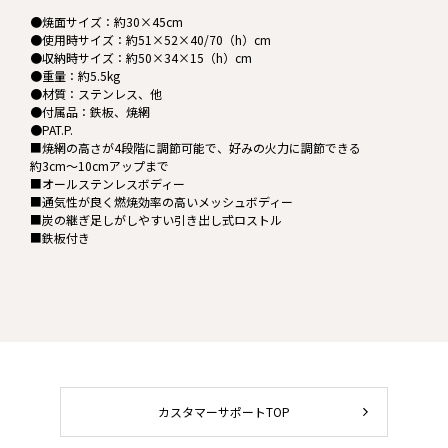
●焼面サイズ：約30×45cm
●使用時サイズ：約51×52×40/70（h）cm
●収納時サイズ：約50×34×15（h）cm
●重量：約5.5kg
●材質：ステンレス、他
●付属品：鉄板、焼網
●PAT.P.
■焼網の高さが4段階に調節可能で、好みの火力に調節できる
約3cm～10cmアップまで
■オールステンレスボディー
■通気性が良く燃焼効率の高いメッシュボディー
■炭の継ぎ足しがしやすい引き出し式ロストル
■鉄板付き
カスタマーサポートTOP