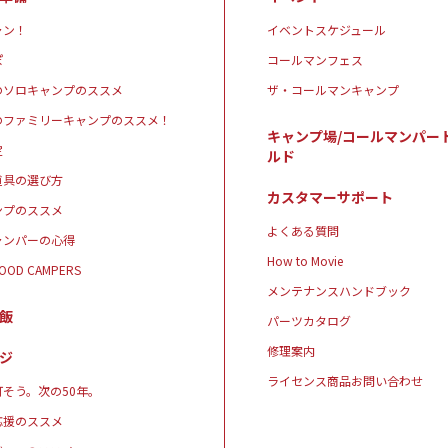
ャン！
イベントスケジュール
ぽ
コールマンフェス
のソロキャンプのススメ
ザ・コールマンキャンプ
のファミリーキャンプのススメ！
キャンプ場/コールマンパー
定
ルド
道具の選び方
カスタマーサポート
ンプのススメ
よくある質問
ャンパーの心得
How to Movie
GOOD CAMPERS
メンテナンスハンドブック
飯
パーツカタログ
修理案内
ジ
ライセンス商品お問い合わせ
そう。次の50年。
応援のススメ