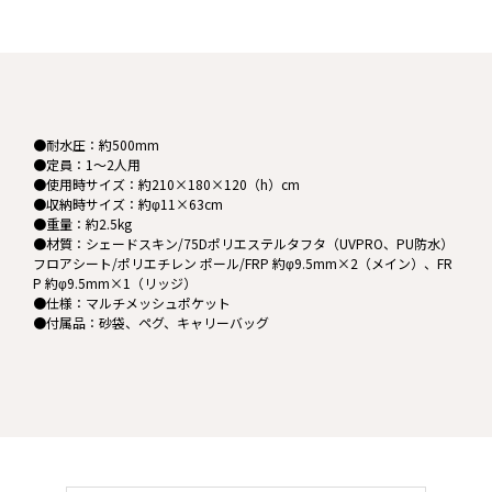
●耐水圧：約500mm
●定員：1～2人用
●使用時サイズ：約210×180×120（h）cm
●収納時サイズ：約φ11×63cm
●重量：約2.5kg
●材質：シェードスキン/75Dポリエステルタフタ（UVPRO、PU防水）
フロアシート/ポリエチレン ポール/FRP 約φ9.5mm×2（メイン）、FR
P 約φ9.5mm×1（リッジ）
●仕様：マルチメッシュポケット
●付属品：砂袋、ペグ、キャリーバッグ