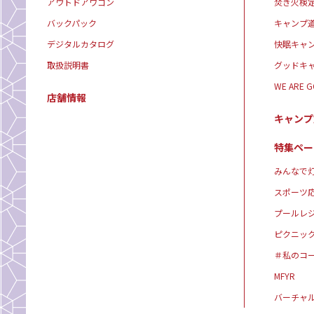
アウトドアワゴン
焚き火検
バックパック
キャンプ
デジタルカタログ
快眠キャ
取扱説明書
グッドキ
WE ARE 
店舗情報
キャンプ
特集ペー
みんなで灯
スポーツ
プールレ
ピクニッ
＃私のコ
MFYR
バーチャ