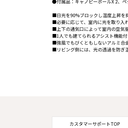
●付属品：キャノピーポールX 2、
■日光を90%ブロックし温度上昇を
■必要に応じて、室内に光を取り入
■上下の通気口によって室内の空気
■1人でも建てられるアシスト機能付
■強風でもびくともしないアルミ合
■リビング側には、光の透過を防ぎ
カスタマーサポートTOP