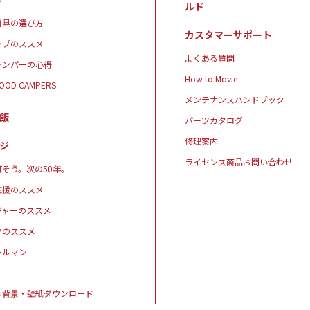
定
ルド
道具の選び方
カスタマーサポート
ンプのススメ
よくある質問
ャンパーの心得
How to Movie
GOOD CAMPERS
メンテナンスハンドブック
飯
パーツカタログ
修理案内
ジ
ライセンス商品お問い合わせ
そう。次の50年。
応援のススメ
ジャーのススメ
クのススメ
ールマン
ル背景・壁紙ダウンロード