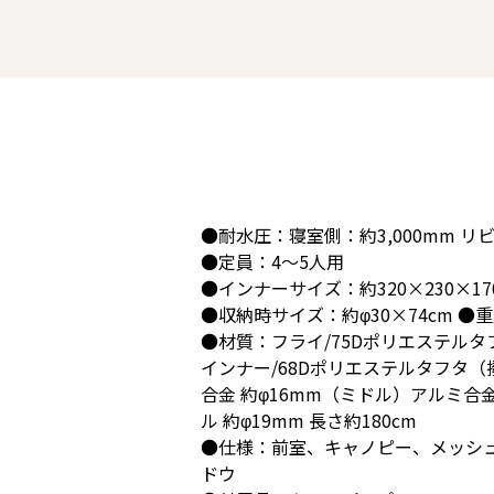
●耐水圧：寝室側：約3,000mm リビ
●定員：4～5人用
●インナーサイズ：約320×230×17
●収納時サイズ：約φ30×74cm ●重量
●材質：フライ/75Dポリエステルタ
インナー/68Dポリエステルタフタ（
合金 約φ16mm（ミドル）アルミ合
ル 約φ19mm 長さ約180cm
●仕様：前室、キャノピー、メッシ
ドウ