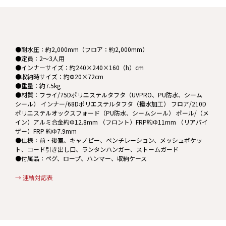
●耐水圧：約2,000mm（フロア：約2,000mm）
●定員：2～3人用
●インナーサイズ：約240×240×160（h）cm
●収納時サイズ：約Φ20×72cm
●重量：約7.5kg
●材質：フライ/75Dポリエステルタフタ（UVPRO、PU防水、シーム
シール） インナー/68Dポリエステルタフタ（撥水加工） フロア/210D
ポリエステルオックスフォード（PU防水、シームシール） ポール/（メ
イン）アルミ合金約Φ12.8mm （フロント）FRP約Φ11mm （リアバイ
ザー）FRP 約Φ7.9mm
●仕様：前・後室、キャノピー、ベンチレーション、メッシュポケッ
ト、コード引き出し口、ランタンハンガー、ストームガード
●付属品：ペグ、ロープ、ハンマー、収納ケース
→ 連結対応表