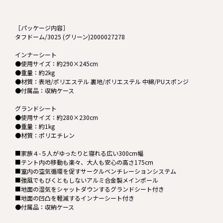
［パッケージ内容］
タフドーム/3025 (グリーン)2000027278
インナーシート
●使用サイズ：約290×245cm
●重量：約2kg
●材質：表地/ポリエステル 裏地/ポリエステル 中綿/PUスポンジ
●付属品：収納ケース
グランドシート
●使用サイズ：約280×230cm
●重量：約1kg
●材質：ポリエチレン
■家族４-５人がゆったりと寝れる広い300cm幅
■テント内の移動も楽々、大人も安心の高さ175cm
■室内の空気循環を促すサークルベンチレーションシステム
■強風でもびくともしないアルミ合金製メインポール
■地面の湿気をシャットダウンするグランドシート付き
■地面の凹凸を軽減するインナーシート付き
●付属品：収納ケース