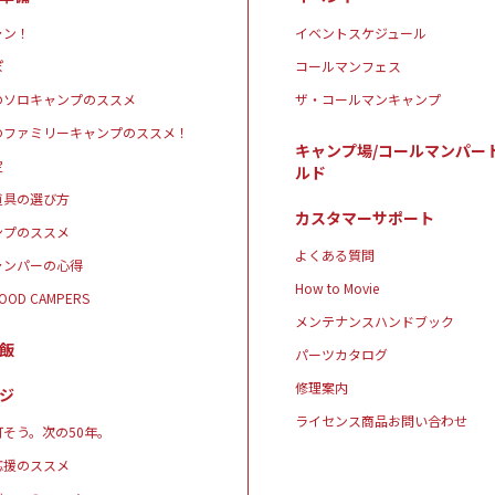
ャン！
イベントスケジュール
ぽ
コールマンフェス
のソロキャンプのススメ
ザ・コールマンキャンプ
のファミリーキャンプのススメ！
キャンプ場/コールマンパー
定
ルド
道具の選び方
カスタマーサポート
ンプのススメ
よくある質問
ャンパーの心得
How to Movie
GOOD CAMPERS
メンテナンスハンドブック
飯
パーツカタログ
修理案内
ジ
ライセンス商品お問い合わせ
そう。次の50年。
応援のススメ