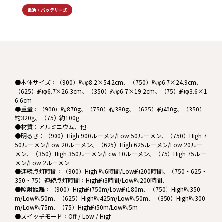
電池・バッテリー式
●本体サイズ：（900）約φ8.2×54.2cm、（750）約φ6.7×24.9cm、
（625）約φ6.7×26.3cm、（350）約φ6.7×19.2cm、（75）約φ3.6×1
6.6cm
●重量：（900）約870g、（750）約380g、（625）約400g、（350）
約320g、（75）約100g
●材質：アルミニウム、他
●明るさ：（900）High 900ルーメン/Low 50ルーメン、（750）High 7
50ルーメン/Low 20ルーメン、（625）High 625ルーメン/Low 20ルー
メン、（350）High 350ルーメン/Low 10ルーメン、（75）High 75ルー
メン/Low 2ルーメン
●連続点灯時間：（900）High 約6時間/Low約200時間、（750・625・
350・75）連続点灯時間：High約3時間/Low約200時間、
●照射距離：（900）High約750m/Low約180m、（750）High約350
m/Low約50m、（625）High約425m/Low約50m、（350）High約300
m/Low約75m、（75）High約50m/Low約5m
●スイッチモード：Off / Low / High