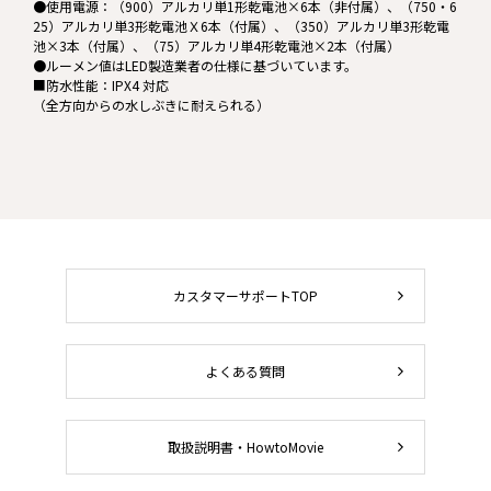
●使用電源：（900）アルカリ単1形乾電池×6本（非付属）、（750・6
25）アルカリ単3形乾電池Ｘ6本（付属）、（350）アルカリ単3形乾電
池×3本（付属）、（75）アルカリ単4形乾電池×2本（付属）
●ルーメン値はLED製造業者の仕様に基づいています。
■防水性能：IPX4 対応
（全方向からの水しぶきに耐えられる）
カスタマーサポートTOP
よくある質問
取扱説明書・HowtoMovie