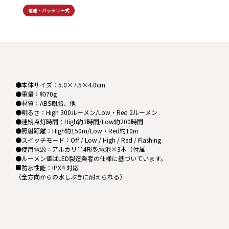
電池・バッテリー式
●本体サイズ：5.0×7.5×4.0cm
●重量：約70g
●材質：ABS樹脂、他
●明るさ：High 300ルーメン/Low・Red 2ルーメン
●連続点灯時間：High約3時間/Low約200時間
●照射距離：High約150m/Low・Red約10m
●スイッチモード：Off / Low / High / Red / Flashing
●使用電源：アルカリ単4形乾電池×3本（付属
●ルーメン値はLED製造業者の仕様に基づいています。
■防水性能：IPX4 対応
（全方向からの水しぶきに耐えられる）