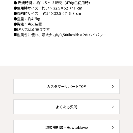
● 燃焼時間： 約1 . 5 ～ 3 時間（470g缶使用時）
●使用時サイズ：約64×32.5×52（h）cm
●収納時サイズ ：約54×32.5×7（h）cm
●重量：約4.2kg
●機能：点火装置
●LPガスは別売りです
■耐風性に優れ、最大火力約3,500kcal/h×2のハイパワー
カスタマーサポートTOP
よくある質問
取扱説明書・HowtoMovie