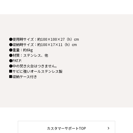
●使用時サイズ：約100×100×27（h）cm
●収納時サイズ：約100×17×11（h）cm
●重量：約6kg
●材質：ステンレス、他
●PAT.P.
●中の焚き火台はつきません。
■サビに強いオールステンレス製
■収納ケース付き
カスタマーサポートTOP