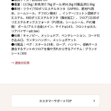
●重量：13.5kg/ 本体/約7.7kg ポール/約4.2kg 付属品/約1.6kg
●素材：フライ/75Dポリエステルタフタ（UVPRO、遮光PU防
水、シームシール、テフロン撥水） 、インナー/コットン混紡ポリ
エステル、68Dポリエステルタフタ（撥水加工）、フロア/210Dポ
リエステルオックスフォード（PU防水、シームシール、PVC補
強） ポール/アルミ合金(メイン、サイドφ14.5、フロントφ16.0、
リアバイザーφ8.5㎜）
●仕様：キャノピー、メッシュドア、ベンチレーション、コード引
き込み口、ランタンハンガー、メッシュポケット
●付属品：ペグ：スチール19本、ロープ、ハンマー、収納ケース
適合するテントのフロアを傷や汚れから守るアイテム：グランド
シート/300
→ 連結対応表
カスタマーサポートTOP