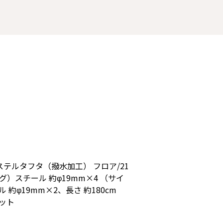
ステルタフタ（撥水加工） フロア/21
グ）スチール 約φ19mm×4 （サイ
 約φ19mm×2、長さ 約180cm
ット