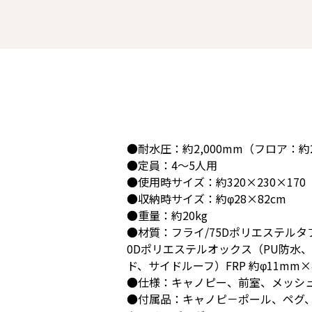
●耐水圧：約2,000mm（フロア：約2
●定員：4～5人用
●使用時サイズ：約320×230×17
●収納時サイズ：約φ28×82cm
●重量：約20kg
●材質：フライ/75Dポリエステルタ
0Dポリエステルオックス（PU防水、シ
ド、サイドルーフ）FRP 約φ11mm×
●仕様：キャノピー、前室、メッシ
●付属品：キャノピ－ポール、ペグ