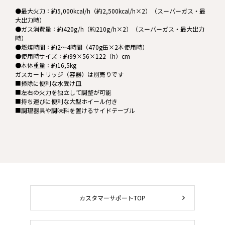
●最大火力：約5,000kcal/h（約2,500kcal/h×2）（スーパーガス・最
大出力時）
●ガス消費量：約420g/h（約210g/h×2）（スーパーガス・最大出力
時）
●燃焼時間：約2～4時間（470g缶×2本使用時）
●使用時サイズ：約99×56×122（h）cm
●本体重量：約16,5kg
ガスカートリッジ（容器）は別売りです
■掃除に便利な水受け皿
■左右の火力を独立して調整が可能
■持ち運びに便利な大型ホイール付き
■調理器具や調味料を置けるサイドテーブル
カスタマーサポートTOP