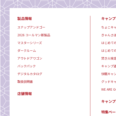
製品情報
キャンプ
スナップアンドゴー
ちょこキ
2026 コールマン新製品
きゃんさ
マスターシリーズ
はじめて
ダークルーム
はじめて
アウトドアワゴン
焚き火検
バックパック
キャンプ
デジタルカタログ
快眠キャ
取扱説明書
グッドキ
WE ARE 
店舗情報
キャンプ
特集ペー