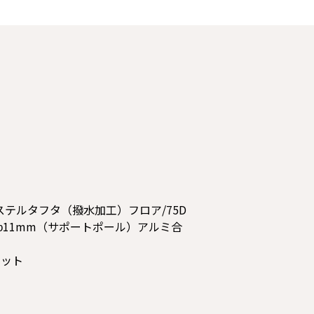
ステルタフタ（撥水加工）フロア/75D
φ11mm（サポートポール）アルミ合
ケット