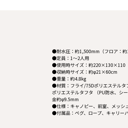
●耐水圧：約1,500mm（フロア：約1
●定員：1～2人用
●使用時サイズ：約220×130×110
●収納時サイズ：約φ21×60cm
●重量：約4.8kg
●材質：フライ/75Dポリエステルタ
ポリエステルタフタ （PU防水、シー
金約φ9.5mm
●仕様：キャノピー、前室、メッシュ
●付属品：ペグ、ロープ、キャリー