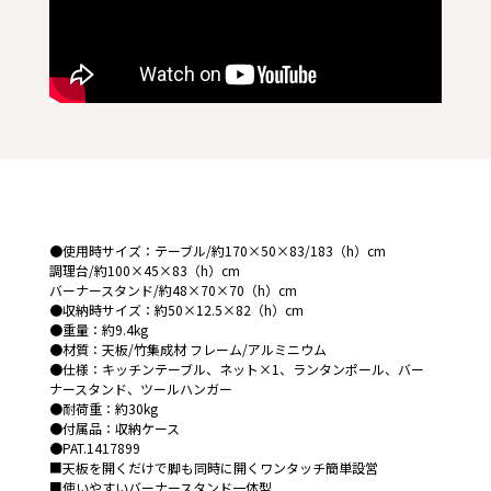
●使用時サイズ：テーブル/約170×50×83/183（h）cm
調理台/約100×45×83（h）cm
バーナースタンド/約48×70×70（h）cm
●収納時サイズ：約50×12.5×82（h）cm
●重量：約9.4kg
●材質：天板/竹集成材 フレーム/アルミニウム
●仕様：キッチンテーブル、ネット×1、ランタンポール、バー
ナースタンド、ツールハンガー
●耐荷重：約30kg
●付属品：収納ケース
●PAT.1417899
■天板を開くだけで脚も同時に開くワンタッチ簡単設営
■使いやすいバーナースタンド一体型