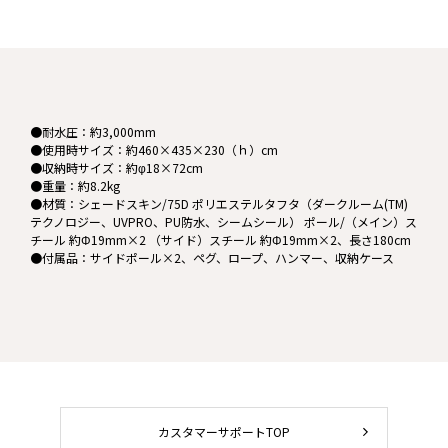
●耐水圧：約3,000mm
●使用時サイズ：約460×435×230（ｈ）cm
●収納時サイズ：約φ18×72cm
●重量：約8.2kg
●材質：シェードスキン/75D ポリエステルタフタ（ダークルーム(TM)
テクノロジー、UVPRO、PU防水、シームシール） ポール/（メイン）ス
チール 約Φ19mm×2 （サイド）スチール 約Φ19mm×2、長さ180cm
●付属品：サイドポール×2、ペグ、ロープ、ハンマー、収納ケース
カスタマーサポートTOP