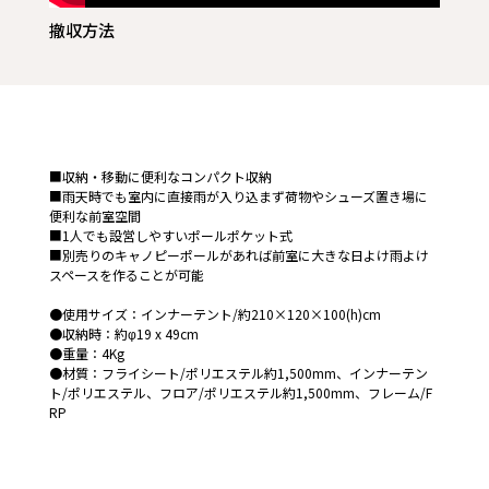
撤収方法
■収納・移動に便利なコンパクト収納
■雨天時でも室内に直接雨が入り込まず荷物やシューズ置き場に
便利な前室空間
■1人でも設営しやすいポールポケット式
■別売りのキャノピーポールがあれば前室に大きな日よけ雨よけ
スペースを作ることが可能
●使用サイズ：インナーテント/約210×120×100(h)cm
●収納時：約φ19 x 49cm
●重量：4Kg
●材質：フライシート/ポリエステル約1,500mm、インナーテン
ト/ポリエステル、フロア/ポリエステル約1,500mm、フレーム/F
RP