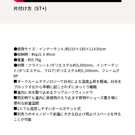
片付け方（ST+)
●使用サイズ：インナーテント/約210×180×114 (h)cm
●収納時：約φ21 X 49cm
●重量：約5.7Kg
●材質：フライシート/ポリエステル約3,000mm、インナーテン
ト/ポリエステル、フロア/ポリエステル約1,500mm、フレーム/F
RP
■ダークルームテクノロジーで日光による温度上昇を軽減。日光を
ブロックするから早朝に起こされずにゆっくり睡眠
■室内に光を取り込めるクリアルーフウィンドウ
■雨天時でも室内に直接雨が入り込まず荷物やシューズ置き場に
便利な前室空間
■1人でも設営しやすいポールポケット式
■別売りのキャノピーで前室に大きな日よけ雨よけスペースを作る
ことが可能